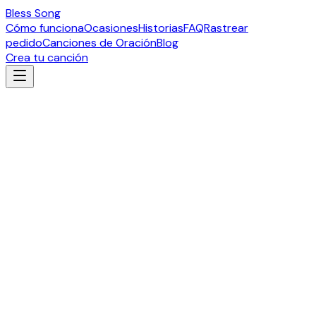
Bless Song
Cómo funciona
Ocasiones
Historias
FAQ
Rastrear
pedido
Canciones de Oración
Blog
Crea tu canción
1. Introducción
Bienvenido a Bless Song. Estamos comprometidos a
proteger tu información personal y tu derecho a la
privacidad. Esta Política de Privacidad explica cómo
recopilamos, usamos, divulgamos y protegemos tu
información cuando visitas nuestro sitio web o utilizas
nuestros servicios.