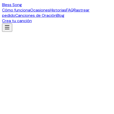
Bless Song
Cómo funciona
Ocasiones
Historias
FAQ
Rastrear
pedido
Canciones de Oración
Blog
Crea tu canción